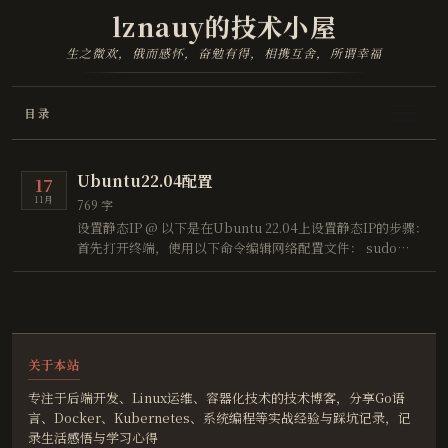
lznauy的技术小屋
生之微欢，俄而感怀，奋勉有得，相携互舍，所谓幸福
目录
Ubuntu22.04配置
17
11月
769 字
设置静态IP @ 以下是在Ubuntu 22.04上设置静态IP的步骤：
首先打开终端，使用以下命令编辑网络配置文件： sudo
nano /etc/netplan/00-installer-config.yaml 确认文件内容
如下所示： # This is the network config written by …
关于本站
专注于后端开发、Linux运维、容器化技术的技术博客，分享Go语
言、Docker、Kubernetes、系统编程等实战经验与踩坑记录，记
录生活感悟与学习心得