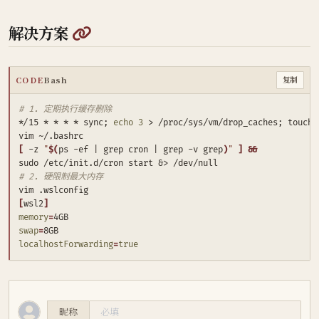
@
解决方案
CODE
Bash
复制
# 1. 定期执行缓存删除
*/15 * * * * sync
;
echo
3
 > /proc/sys/vm/drop_caches
;
[
 -z 
"
$(
ps -ef 
|
 grep cron 
|
 grep -v grep
)
"
]
&&
sudo /etc/init.d/cron start 
&
# 2. 硬限制最大内存
[
wsl2
]
memory
=
swap
=
localhostForwarding
=
true
昵称