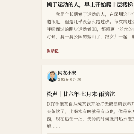
懒于运动的人，早上开始爬十层楼梯
我是个长期懒于运动的人，在深圳这些年
道很近，但是几乎没怎么跑过步。每次路过
呼啸而过的跑步运动者🏃‍♀️，都感到一丝
时候，爬一爬公园的矮山了，跟女儿一起，
拉女儿出来户外运动一下。踏几百级石阶，
崔话记
到山顶了，既不那么...
网友小宋
2026-07-30
松声｜廿六年·七月末·雨滂沱
DIY手泡茶自从纯茶饮开始打无糖健康饮料
买茶饮了，比喝水有味就是有点贵，像是东
西，现在热销一批，天冷的时候就用热水泡
解......