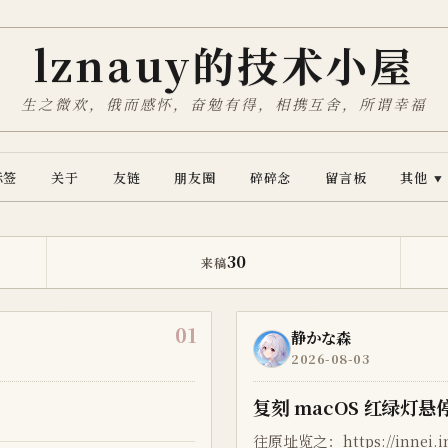
lznauy的技术小屋
生之微欢，俄而感怀，奋勉有得，相携互舍，所谓幸福
标签
关于
友链
朋友圈
碎碎念
留言板
其他
▼
30
来稿
01
静かな森
2026-08-03
复刻 macOS 红绿灯悬
往原址览之：https://innei.in/