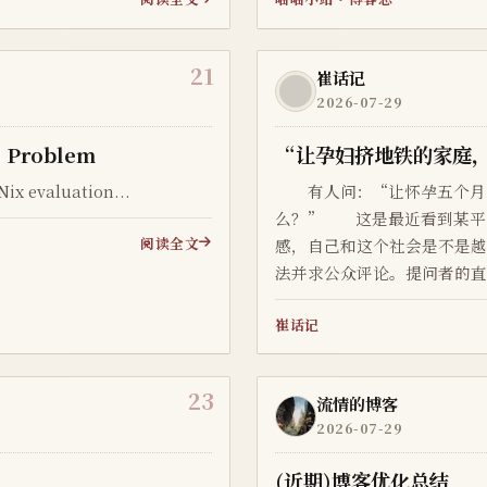
21
崔话记
2026-07-29
g Problem
“让孕妇挤地铁的家庭
Nix evaluation...
有人问：“让怀孕五个月以
么？” 这是最近看到某平
阅读全文
感，自己和这个社会是不是
法并求公众评论。提问者的
条件不好的家庭，是否有必要
崔话记
你家有皇位要继承吗？”意思.
23
流情的博客
2026-07-29
(近期)博客优化总结