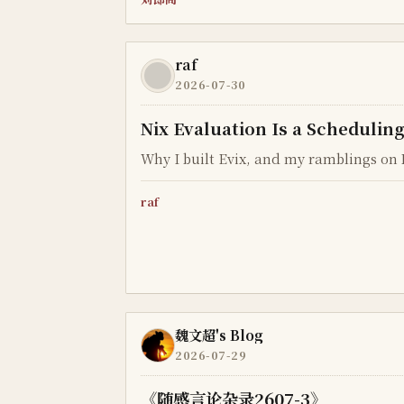
raf
2026-07-30
Nix Evaluation Is a Schedulin
Why I built Evix, and my ramblings on 
raf
魏文超's Blog
2026-07-29
《随感言论杂录2607-3》