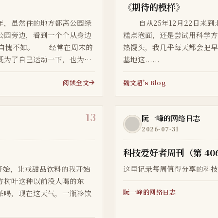
《期待的模样》
，虽然住的地方都离公园绿
自从25年12月22日来到
公园旁边，看到一个个从身边
糕点泡面，还是尝试用科学
丝的自愧不如。 经常在周末的
热馒头，我几乎每天都会把早
既为了自己运动一下，也为了
基地这......
垂直爬升高度一百二十多米就
阅读全文
魏文超's Blog
13
阮一峰的网络日志
2026-07-31
科技爱好者周刊（第 40
开始，让戒甜品饮料的我开始
这里记录每周值得分享的科技内容
方树叶这种以前没人喝的东
阮一峰的网络日志
茶喝，现在这天气，一瓶冷饮