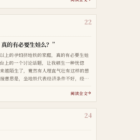
22
，真的有必要生娃么？”
上的孕妇挤地铁的家庭，真的有必要生娃
台上的一个讨论话题，让我顿生一种恍惚
越来越陌生了，竟然有人理直气壮有这样的想
直接意思是，坐地铁代表经济条件不好，经济
生娃。网络上有句话，“你为什么要生娃，
阅读全文
..
24