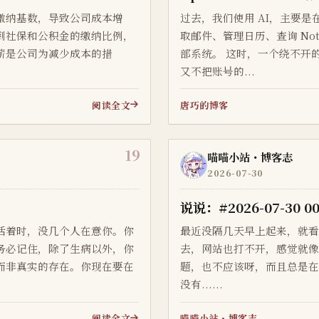
缴纳基数，导致公司成本增
过去，我们使用 AI，主要是在
到社保和公积金的缴纳比例，
取邮件、管理日历、查询 Noti
薪是公司为减少成本的措
部系统。 这时，一个绕不开的
又不把账号的...
阅读全文
唐巧的博客
19
喵喵小站・博客志
2026-07-30
说说：#2026-07-30 00
活着时，没几个人在意你。你
最近没隔几天早上起来，就
务必记住，除了生病以外，你
去，网站也打不开，感觉就
而非真实的存在。你现在要在
题，也不应该呀，而且总是
没有......
阅读全文
喵喵小站・博客志