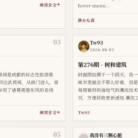
阅读全文
hover-menu...
静かな森
03
Tw93
2026-08-03
第276期 - 树和建筑
侯祠是成都的标志性旅游景
封面图拍摄于一个阴天，我
铁到达武侯祠，从侧门进入，首
城市里面会不那么好看，但是假
参观了诸葛亮借东风的名场
每周看到的接地气的潮流技
刊，方便获取更新通知 潮流工具 Kaset：Mac 版本的 YouTube Music
做得不错 https://github.c
阅读全文
Tw93
本的 Yo...
05
我没有三颗心脏