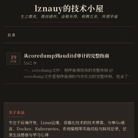
lznauy的技术小屋
生之微欢，俄而感怀，奋勉有得，相携互舍，所谓幸福
目录
从coredump到auditd审计的完整指南
19
09月
5162 字
一、coredump文件：程序崩溃现场的完整快照 @
coredump文件是程序崩溃时内存状态的完整快照，包含了
崩溃时刻的变量值、堆栈信息、寄存器状态等关键数据，相当
于程序崩溃瞬间的"现场照片"。对于Go程序等后台服务，当
遇到不明原因的崩溃、内存溢出或死锁时，coredump文件
能提供直接的线索， …
关于本站
专注于后端开发、Linux运维、容器化技术的技术博客，分享Go语
言、Docker、Kubernetes、系统编程等实战经验与踩坑记录，记
录生活感悟与学习心得