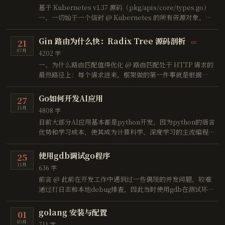
户声明 …
基于 Kubernetes v1.37 源码（pkg/apis/core/types.go）
一、一切始于一个信封 @ Kubernetes 的所有资源对象，都
共享同一个"信封"结构：
Gin 路由为什么快：Radix Tree 源码剖析
21
07月
4202 字
一、为什么路由匹配值得优化 @ 路由匹配处于 HTTP 请求的
最热路径上：每个请求进来，框架做的第一件事就是根据
URL 找到对应的 handler。它的实现方式直接决定了框架的
性能下限。
Go如何开发AI应用
27
11月
4808 字
目前大部分AI应用基本都是python开发，因为python的语言
优势和学习成本，使其成为计算科学、深度学习的主流编程语
言。 因为公司项目的需求，所以最近调研了下golang有什么
比较好的AI框架，现在github有几个比较火的框架，比如
使用gdb调试go程序
25
langchaingo和 eino还有最近的 adk-go
11月
636 字
前言 @ 此前在开发工作中遇到过一些偶现的并发问题，较难
通过打日志和本地debug排查，因此当时使用gdb在测试环境
排查问题 有人觉得gdb已经过时了，但我觉得目前仍有一些
场景它能起到关键作用，此文主要介绍gdb调试go程序的基本
golang 安装与配置
01
方法
03月
711 字