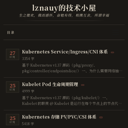
lznauy的技术小屋
生之微欢，俄而感怀，奋勉有得，相携互舍，所谓幸福
目录
Kubernetes Service/Ingress/CNI 体系
27
07月
3354 字
基于 Kubernetes v1.37 源码（pkg/proxy/、
pkg/controller/endpointslice/） 一、为什么需要网络抽
象？ @ Kubernetes 中 Pod 是短暂的，IP 会变化，多个
Pod 需要统一访问入口：
Kubelet Pod 生命周期管理
25
07月
4999 字
基于 Kubernetes v1.37 源码（pkg/kubelet/） 一、
Kubelet 的职责 @ Kubelet 是运行在每个节点上的节点代
理，其核心职责是管理 Pod 的生命周期： 调度器将 Pod 调度
到节点 ↓ kubelet 监听到 Pod 分配 ↓ 创建容器（通过
Kubernetes 存储 PV/PVC/CSI 体系
25
CRI） ↓ 监控容器状态 ↓ 上 …
07月
5418 字