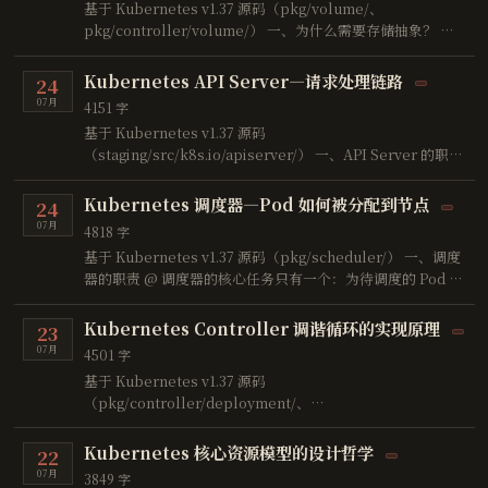
基于 Kubernetes v1.37 源码（pkg/volume/、
pkg/controller/volume/） 一、为什么需要存储抽象？ @
容器本身是无状态的，重启后数据丢失。但大多数应用需要持
久化存储：
Kubernetes API Server—请求处理链路
24
07月
4151 字
基于 Kubernetes v1.37 源码
（staging/src/k8s.io/apiserver/） 一、API Server 的职责
@ API Server 是 Kubernetes 集群的唯一入口，所有组件都
通过它与集群交互：
Kubernetes 调度器—Pod 如何被分配到节点
24
07月
4818 字
基于 Kubernetes v1.37 源码（pkg/scheduler/） 一、调度
器的职责 @ 调度器的核心任务只有一个：为待调度的 Pod 找
到最合适的节点。 用户创建 Pod（未指定 nodeName） ↓
API Server 将 Pod 写入 etcd ↓ 调度器监听到新 Pod ↓ 为
Kubernetes Controller 调谐循环的实现原理
23
Pod 选择最优 …
07月
4501 字
基于 Kubernetes v1.37 源码
（pkg/controller/deployment/、
pkg/controller/replicaset/） 一、什么是控制器？ @ 在
Kubernetes 中，控制器（Controller） 是一个永不休止的
Kubernetes 核心资源模型的设计哲学
22
控制循环，它监控集群中资源对象的实际状态，并驱动其向用
07月
3849 字