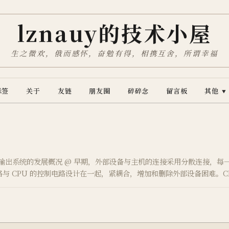
lznauy的技术小屋
生之微欢，俄而感怀，奋勉有得，相携互舍，所谓幸福
标签
关于
友链
朋友圈
碎碎念
留言板
其他
▼
 输入输出系统的发展概况 @ 早期，外部设备与主机的连接采用分散连接，
与 CPU 的控制电路设计在一起，紧耦合，增加和删除外部设备困难。CPU
方式。 随着外部设备增多，分散连接不适用于外部设备与主机的连接，因