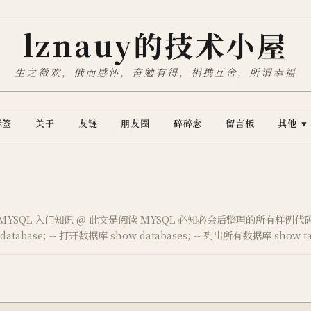
lznauy的技术小屋
生之微欢，俄而感怀，奋勉有得，相携互舍，所谓幸福
标签
关于
友链
朋友圈
碎碎念
留言板
其他
▼
@ MYSQL 入门知识 @ 此文是阅读 MYSQL 必知必会后整理的所有样例代
atabase; -- 打开数据库 show databases; -- 列出所有数据库 show 
 …