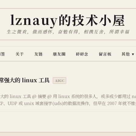
lznauy的技术小屋
生之微欢，俄而感怀，奋勉有得，相携互舍，所谓幸福
标签
关于
友链
朋友圈
碎碎念
留言板
其他
▼
常强大的 linux 工具
AIGC
大的 linux 工具 @ 摘要 @ 用 linux 系统的很多人，或多或少都用过
TCP、UDP 或 unix 域套接字(uds)的数据流操作，但早在 2007 年就
一个 ncat 的工具，兼容 …