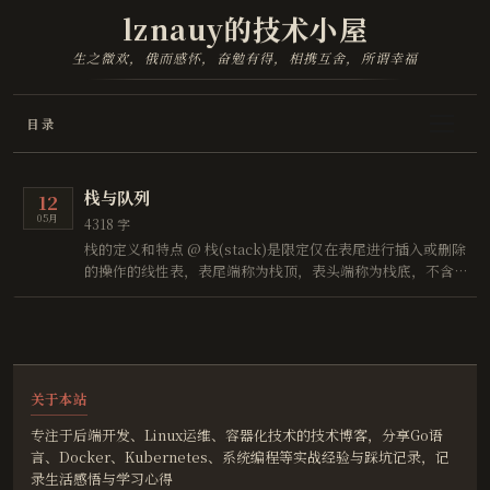
lznauy的技术小屋
生之微欢，俄而感怀，奋勉有得，相携互舍，所谓幸福
目录
栈与队列
12
05月
4318 字
栈的定义和特点 @ 栈(stack)是限定仅在表尾进行插入或删除
的操作的线性表，表尾端称为栈顶，表头端称为栈底，不含元
素的空表称为空栈，栈因为其特性又被称为后进先出(Last In
First Out)的线性表。
关于本站
专注于后端开发、Linux运维、容器化技术的技术博客，分享Go语
言、Docker、Kubernetes、系统编程等实战经验与踩坑记录，记
录生活感悟与学习心得