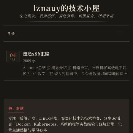
lznauy的技术小屋
生之微欢，俄而感怀，奋勉有得，相携互舍，所谓幸福
目录
速通x86汇编
04
11月
2889 字
Assume总结 @ 概念介绍 @ 机器语言，计算机将高低电平转
换为 0-1 数字，在 x86 处理器中，指令与数据以同等地位保
存在存储器中，每一种微处理器都有机器指令集，也就是机器
语言。 存储单元，8086CPU 中，一个字为 2 个字节，一个
字节为 8 比特，存储单元包括寄存器、主存、现存等等。 内
存地址空间 …
关于本站
专注于后端开发、Linux运维、容器化技术的技术博客，分享Go语
言、Docker、Kubernetes、系统编程等实战经验与踩坑记录，记
录生活感悟与学习心得