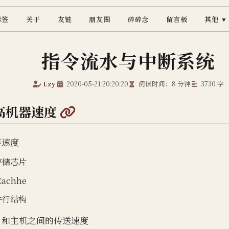
标签
关于
友链
朋友圈
碎碎念
留言板
其他
▼
指令流水与中断系统
Lzy
2020-05-21 20:20:20
阅读时间：8 分钟
3730 字
@
高机器速度
存速度
存储芯片
achhe
并行结构
/O 和主机之间的传送速度