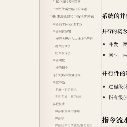
引起中断的各种因素
中断系统需要解决的问题
系统的并
中断请求标记和中断判优逻辑
中断请求标记(INTR)
并行的概
中断判优逻辑
中断服务程序入口地址的寻找
并发，
硬件向量法
软件查询法
同时，
中断响应
中断隐指令
并行性的
保护现场和恢复现场
多重中断
过程级(
多重中断的概念
指令级(
实现多重中断的条件
屏蔽技术
屏蔽触发器的作用
指令流
屏蔽字
屏蔽技术可改变处理优先级