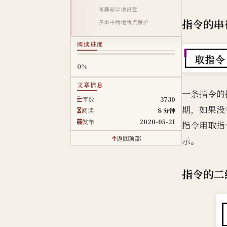
新屏蔽字地设置
指令的串
多重中断地断点保护
阅读进度
0%
文章信息
一条指令的
字数
3730
期，如果没
阅读
8 分钟
发布
2020-05-21
指令用取指
返回顶部
示。
指令的二