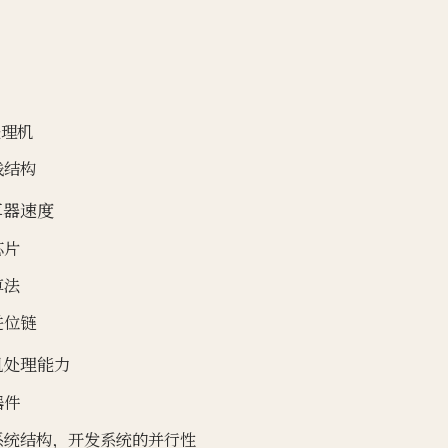
 处理机
线结构
算器速度
芯片
算法
进位链
机处理能力
器件
系统结构，开发系统的并行性