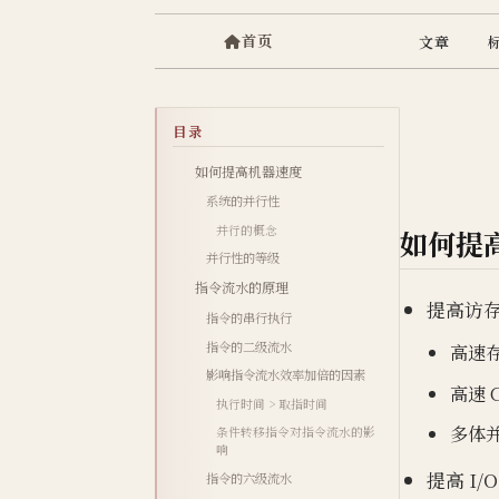
首页
文章
目录
如何提高机器速度
系统的并行性
并行的概念
如何提
并行性的等级
指令流水的原理
提高访
指令的串行执行
指令的二级流水
高速
影响指令流水效率加倍的因素
高速 C
执行时间 > 取指时间
多体
条件转移指令对指令流水的影
响
提高 I
指令的六级流水