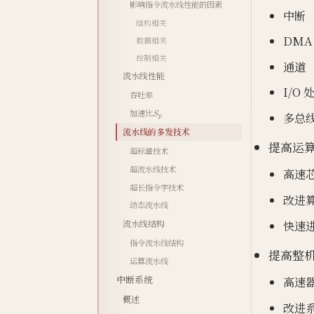
影响指令流水线性能的因素
中断
结构相关
DMA
数据相关
控制相关
通道
流水线性能
I/O
吞吐率
S
p
加速比
多总
流水线的多发技术
提高运
超标量技术
超流水线技术
高速
超长指令字技术
改进
动态流水线
快速
流水线结构
指令流水线结构
提高整
运算流水线
中断系统
高速
概述
改进