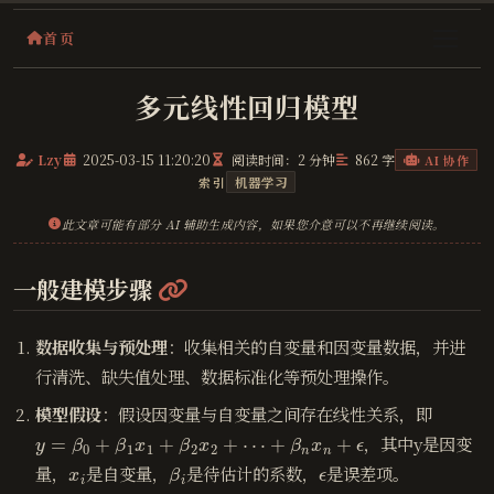
首页
多元线性回归模型
Lzy
2025-03-15 11:20:20
阅读时间：2 分钟
862 字
AI 协作
索引
机器学习
此文章可能有部分 AI 辅助生成内容，如果您介意可以不再继续阅读。
@
一般建模步骤
数据收集与预处理
：收集相关的自变量和因变量数据，并进
行清洗、缺失值处理、数据标准化等预处理操作。
模型假设
：假设因变量与自变量之间存在线性关系，即
y
=
β
0
+
β
1
x
1
+
β
2
x
2
+
⋯
+
β
n
x
n
+
ϵ
，其中y是因变
x
i
β
i
ϵ
量，
是自变量，
是待估计的系数，
是误差项。