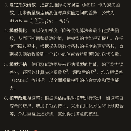
设定损失函数
：通常会选择均方误差（MSE）作为损失函
数，用来衡量模型预测值与真实值之间的差异，公式为
M
S
E
=
1
n
∑
i
=
1
n
(
y
i
−
y
^
i
)
2
。
模型优化
：可以使用梯度下降等优化算法来最小化损失函
数，从而不断调整系数的值，使模型的性能得到提升。在梯
度下降过程中，根据损失函数对系数的梯度来更新系数，直
到损失函数收敛到一个较小的值或者达到预设的迭代次数。
模型评估
：使用测试数据集来评估模型的性能，除了均方误
R
2
R
2
差外，还可以计算决定系数
、调整后的
、均方根误差
（RMSE）等指标，以全面衡量模型的拟合优度和预测能
力。
模型改进与调整
：根据评估结果对模型进行改进，如调整自
变量的选择、增加多项式特征、采用正则化方法防止过拟合
等，然后重复上述步骤，直到得到满意的模型。