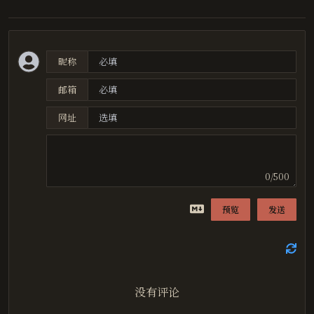
y_pred
=
np
.
dot
(
X
,
theta
)
error
=
y_pred
-
y
gradient
=
np
.
dot
(
X
.
T
,
error
)
/
len
(
X
)
theta
=
theta
-
learning_rate
*
gradient
昵称
# 输出结果
print
(
"系数："
,
theta
[
1
:])
邮箱
print
(
"截距："
,
theta
[
0
])
网址
# 计算均方误差
y_pred
=
np
.
dot
(
X
,
theta
)
mse
=
mse_loss
(
y
,
y_pred
)
print
(
"均方误差："
,
mse
)
0/500
预览
发送
没有评论