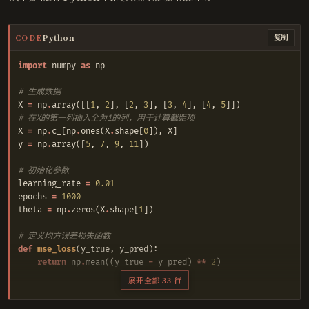
CODE
Python
复制
import
numpy
as
np
# 生成数据
X
=
np
.
array
([[
1
,
2
],
[
2
,
3
],
[
3
,
4
],
[
4
,
5
]])
# 在X的第一列插入全为1的列，用于计算截距项
X
=
np
.
c_
[
np
.
ones
(
X
.
shape
[
0
]),
X
]
y
=
np
.
array
([
5
,
7
,
9
,
11
])
# 初始化参数
learning_rate
=
0.01
epochs
=
1000
theta
=
np
.
zeros
(
X
.
shape
[
1
])
# 定义均方误差损失函数
def
mse_loss
(
y_true
,
y_pred
):
return
np
.
mean
((
y_true
-
y_pred
)
**
2
)
展开全部 33 行
# 梯度下降算法
for
epoch
in
range
(
epochs
):