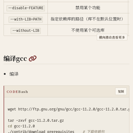
禁用某个功能
--disable-FEATURE
指定依赖库的路径（库不在默认位置时）
--with-LIB=PATH
不使用某个可选库
--without-LIB
@
编译gcc
编译
CODE
Bash
复制
wget htt
cd
./contrib/download_prerequisites		
# 下载依赖包