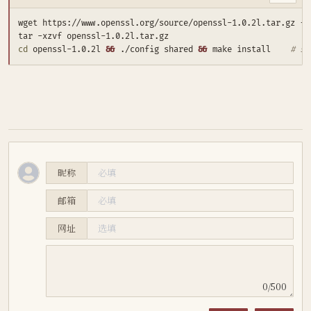
cd
 openssl-1.0.2l 
&&
 ./config shared 
&&
 make install    
# s
昵称
邮箱
网址
0/500