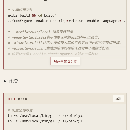
# 生成构建文件
mkdir build 
&&
cd
../configure -enable-checking
=
release -enable-languages
=
# --prefix=/usr/local 配置安装目录
# –enable-languages表示你要让你的gcc支持那些语言，
# –disable-multilib不生成编译为其他平台可执行代码的交叉编译器。
# –disable-checking生成的编译器在编译过程中不做额外检查，
# 也可以使用*–enable-checking=xxx*来增加一些检查
展开全部 20 行
make -j
$(
nproc
)
# 并发编译（取决于机器核心数）
配置
CODE
Bash
复制
# 配置全局可用