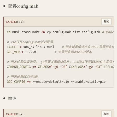
配置config.mak
CODE
Bash
复制
cd
 musl-cross-make 
&&
 cp config.mak.dist config.mak	
# 创建con
# vim打开config.mak进行配置
TARGET
=
 x86_64-linux-musl    
# 用来设置编译出来的GCC是要用来编
GCC_VER
=
 11.2.0    		  
# 变量用来指定GCC的版本
# 用来设置编译选项。-g0是要关闭调试信息；-O3可进行运算速度优先的优化。-
COMMON_CONFIG
+=
CFLAGS
=
"-g0 -O3"
CXXFLAGS
=
"-g0 -O3"
LDFLAGS
# 用来设置GCC的功能
GCC_CONFIG
+=
编译
CODE
Bash
复制