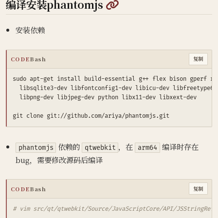
@
编译安装phantomjs
安装依赖
CODE
Bash
复制
sudo apt-get install build-essential g++ flex bison gperf ru
  libsqlite3-dev libfontconfig1-dev libicu-dev libfreetype6 
​ 依赖的
​，在
编译时存在
phantomjs
qtwebkit
arm64
bug，需要修改源码后编译
CODE
Bash
复制
# vim src/qt/qtwebkit/Source/JavaScriptCore/API/JSStringRef.