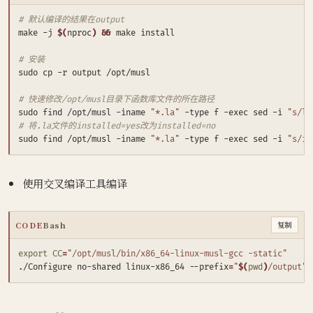
# 默认编译的结果在output
make -j 
$(
nproc
)
&&
# 安装
# 快速修改/opt/musl目录下函数库文件的所在路径
sudo find /opt/musl -iname 
"*.la"
 -type f -exec sed -i 
"s/li
# 将.la文件的installed=yes改为installed=no
sudo find /opt/musl -iname 
"*.la"
 -type f -exec sed -i 
"s/in
使用交叉编译工具编译
CODE
Bash
复制
export
CC
=
"/opt/musl/bin/x86_64-linux-musl-gcc -static"
./Configure no-shared linux-x86_64 --prefix
=
"
$(
pwd
)
/output"