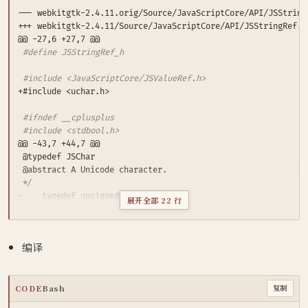
#define JSStringRef_h
#include <JavaScriptCore/JSValueRef.h>
#ifndef __cplusplus
#include <stdbool.h>
-    typedef unsigned short JSChar
;
展开全部 22 行
+    typedef char16_t JSChar
;
#else
     typedef wchar_t JSChar
;
编译
#endif
CODE
Bash
复制