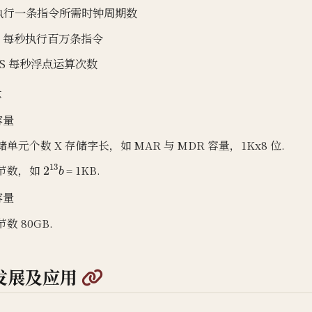
 执行一条指令所需时钟周期数
S 每秒执行百万条指令
PS 每秒浮点运算次数
量
容量
储单元个数 X 存储字长，如 MAR 与 MDR 容量，1Kx8 位.
2
13
b
节数，如
= 1KB.
容量
数 80GB.
@
发展及应用