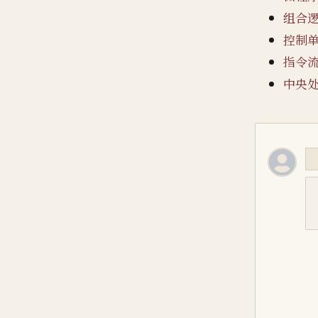
组合
控制
指令
中央