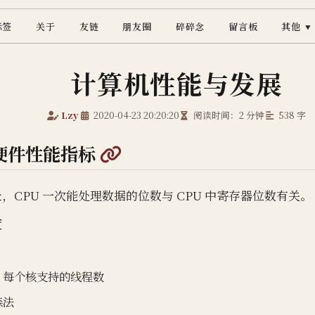
标签
关于
友链
朋友圈
碎碎念
留言板
其他
▼
计算机性能与发展
Lzy
2020-04-23 20:20:20
阅读时间：2 分钟
538 字
@
硬件性能指标
，CPU 一次能处理数据的位数与 CPU 中寄存器位数有关。
度
，每个核支持的线程数
森法