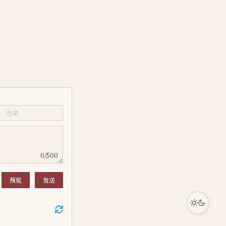
0/500
预览
发送