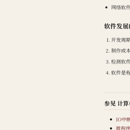
网络软
软件发展
开发周
制作成
检测软
软件是
参见 计
IO中
微程