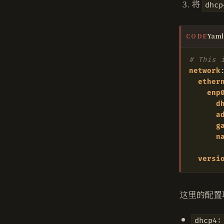
将
dhcp
Yaml
CODE
# This 
network
ether
enp
d
a
g
n
versi
这里的配置
dhcp4: