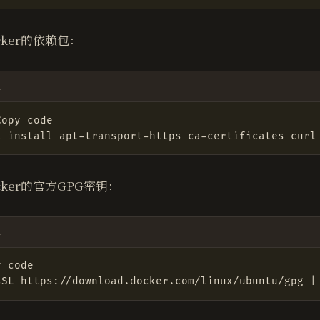
cker的依赖包：
l
cker的官方GPG密钥：
l
sSL https://download.docker.com/linux/ubuntu/gpg 
|