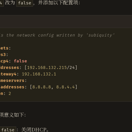
​ 改为
，并添加以下配置项：
4
false
is the network config written by 'subiquity'
:
nets
:
0s3
:
hcp4
:
false
ddresses
:
[
192.168.132.215
/24]
ateway4
:
192.168.132.1
ameservers
:
addresses
:
[
8.8.8.8
,
8.8.4.4
]
on
:
2
项意义如下：
：关闭DHCP。
 false