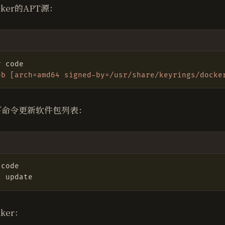
ker的APT源：
l
eb [arch=amd64 signed-by=/usr/share/keyrings/docke
下命令更新软件包列表：
l
ker：