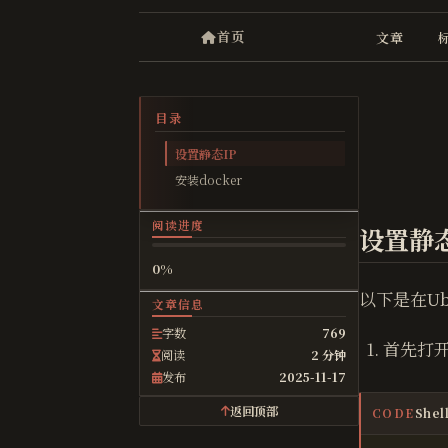
首页
文章
目录
设置静态IP
安装docker
阅读进度
设置静
0%
以下是在Ub
文章信息
字数
769
首先打
阅读
2 分钟
发布
2025-11-17
返回顶部
Shel
CODE