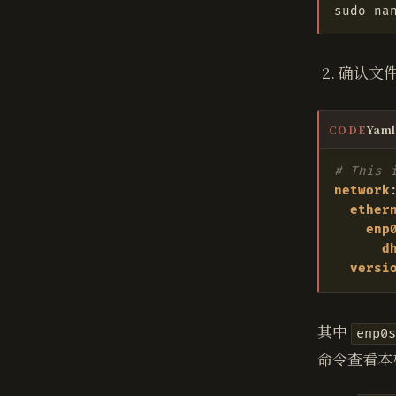
确认文
Yaml
CODE
# This 
network
ether
enp
d
versi
其中
enp0
命令查看本