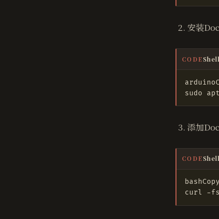
安装Do
Shel
CODE
添加Do
Shel
CODE
curl -f