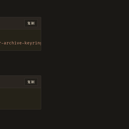
复制
r-archive-keyring.gpg] https://download.docker.com
复制